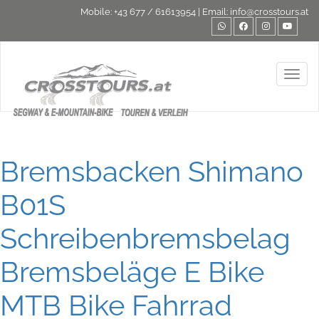
Mobile:
+43 677 / 61613954
| Email:
info@crosstours.at
Toggl
Bremsbacken Shimano
B01S
Schreibenbremsbelag
Bremsbeläge E Bike
MTB Bike Fahrrad