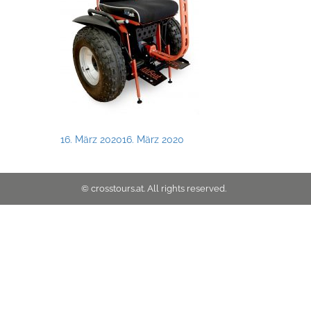
Posted
16. März 2020
16. März 2020
on
© crosstours.at. All rights reserved.