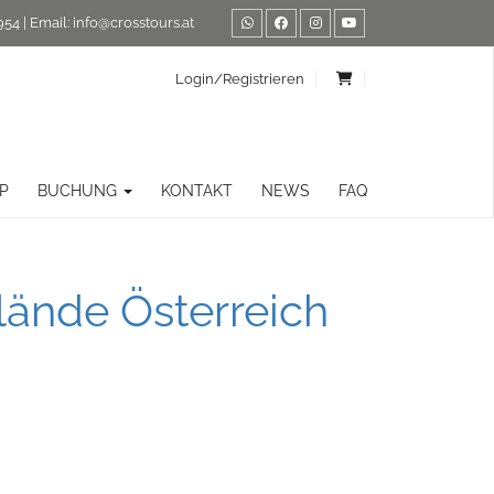
954
| Email:
info@crosstours.at
Login/Registrieren
P
BUCHUNG
KONTAKT
NEWS
FAQ
lände Österreich