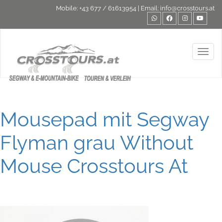
Mobile:
+43 677 / 61613954
| Email:
info@crosstours.at
Toggl
Mousepad mit Segway
Flyman grau Without
Mouse Crosstours At