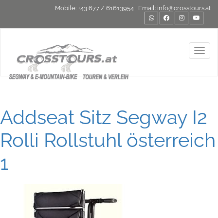
Mobile:
+43 677 / 61613954
| Email:
info@crosstours.at
Toggl
Addseat Sitz Segway I2
Rolli Rollstuhl österreich
1