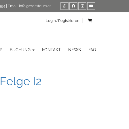
954
| Email:
info@crosstours.at
Login/Registrieren
P
BUCHUNG
KONTAKT
NEWS
FAQ
Felge I2