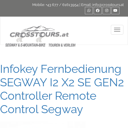
Mobile:
+43 677 / 61613954
| Email:
info@crosstours.at
Toggl
Infokey Fernbedienung
SEGWAY I2 X2 SE GEN2
Controller Remote
Control Segway