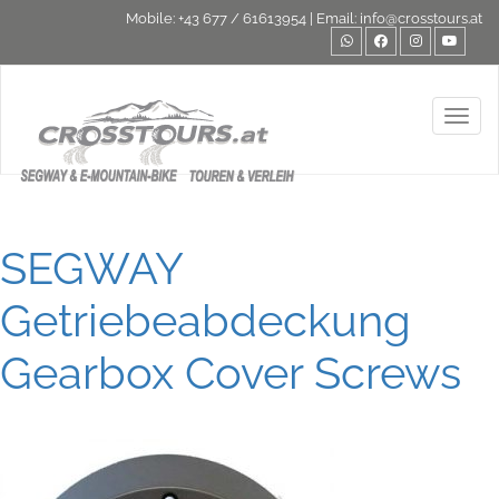
Mobile:
+43 677 / 61613954
| Email:
info@crosstours.at
Toggl
SEGWAY
Getriebeabdeckung
Gearbox Cover Screws