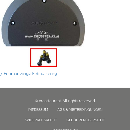
Posted
7. Februar 2019
7. Februar 2019
on
© crosstours.at. All rights reserved.
IMPRESSUM
AGB & MIETBEDINGUNGEN
WIDERRUFSRECHT
GEBÜHRENÜBERSICHT