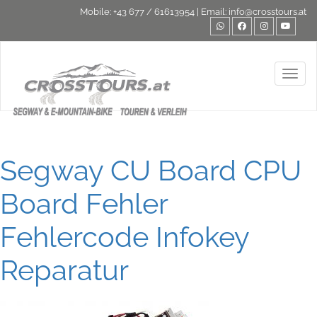
Mobile:
+43 677 / 61613954
| Email:
info@crosstours.at
Toggl
Segway CU Board CPU
Board Fehler
Fehlercode Infokey
Reparatur