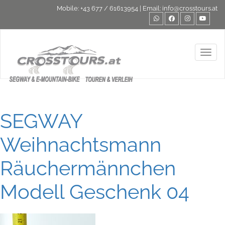
Mobile:
+43 677 / 61613954
| Email:
info@crosstours.at
Toggl
SEGWAY
Weihnachtsmann
Räuchermännchen
Modell Geschenk 04