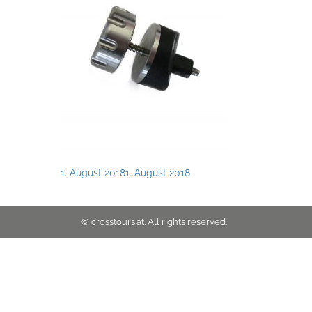
Posted
1. August 2018
1. August 2018
on
© crosstours.at. All rights reserved.