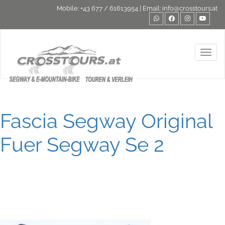
Mobile:
+43 677 / 61613954
| Email:
info@crosstours.at
Toggl
Fascia Segway Original
Fuer Segway Se 2