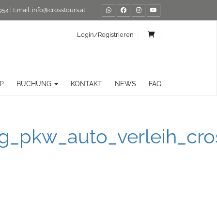
954
| Email:
info@crosstours.at
Login/Registrieren
P
BUCHUNG
KONTAKT
NEWS
FAQ
pkw_auto_verleih_cross