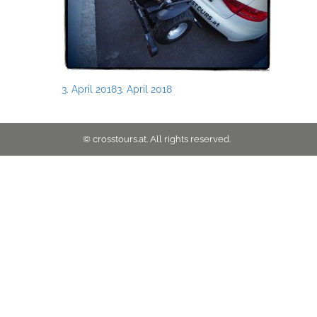
Posted
3. April 2018
3. April 2018
on
© crosstours.at. All rights reserved.