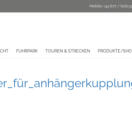
Mobile:
+43 677 / 61613
ICHT
FUHRPARK
TOUREN & STRECKEN
PRODUKTE/SHO
_für_anhängerkupplung_