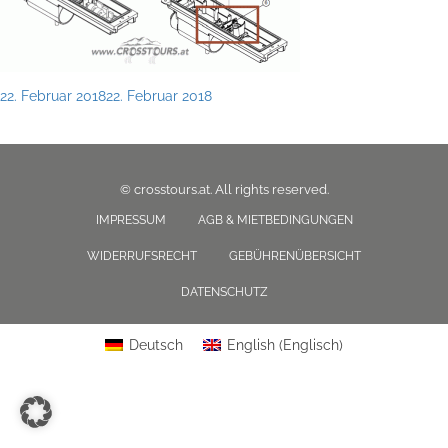
Posted
22. Februar 2018
22. Februar 2018
on
© crosstours.at. All rights reserved.
IMPRESSUM
AGB & MIETBEDINGUNGEN
WIDERRUFSRECHT
GEBÜHRENÜBERSICHT
DATENSCHUTZ
Deutsch
English
(
Englisch
)