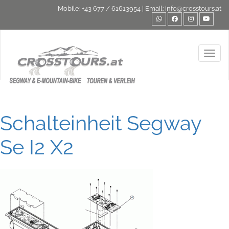
Mobile:
+43 677 / 61613954
| Email:
info@crosstours.at
Toggl
Schalteinheit Segway
Se I2 X2