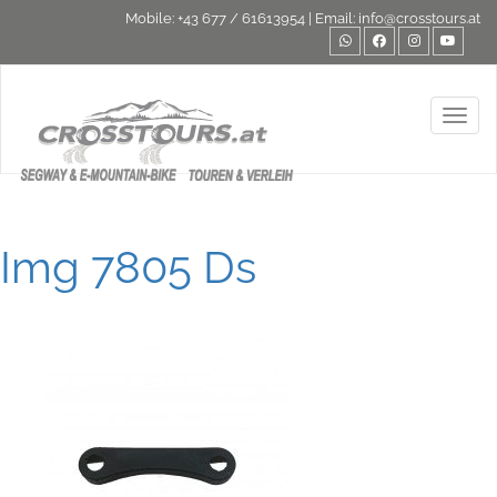
Mobile:
+43 677 / 61613954
| Email:
info@crosstours.at
Toggl
Img 7805 Ds