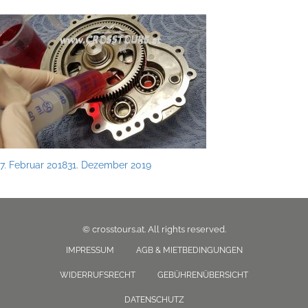
Posted
7. Februar 2018
31. Dezember 2019
on
© crosstours.at. All rights reserved.
IMPRESSUM
AGB & MIETBEDINGUNGEN
WIDERRUFSRECHT
GEBÜHRENÜBERSICHT
DATENSCHUTZ