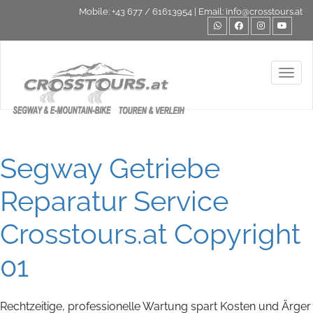
Mobile:
+43 677 / 61613954
| Email:
info@crosstours.at
Toggl
Segway Getriebe
Reparatur Service
Crosstours.at Copyright
01
Rechtzeitige, professionelle Wartung spart Kosten und Ärger