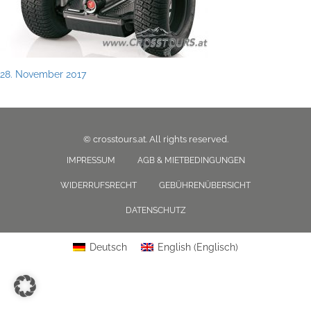
Posted
28. November 2017
on
© crosstours.at. All rights reserved.
IMPRESSUM
AGB & MIETBEDINGUNGEN
WIDERRUFSRECHT
GEBÜHRENÜBERSICHT
DATENSCHUTZ
Deutsch
English
(
Englisch
)