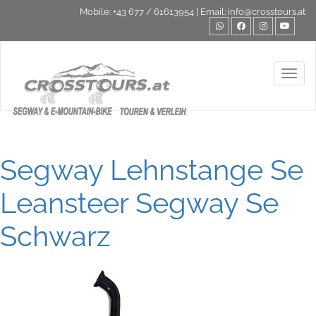
Mobile:
+43 677 / 61613954
| Email:
info@crosstours.at
Toggl
Segway Lehnstange Se
Leansteer Segway Se
Schwarz