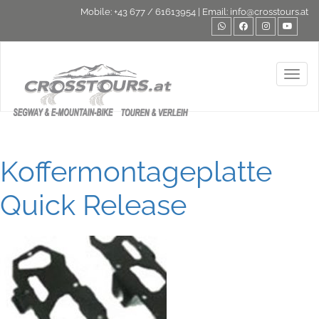
Mobile:
+43 677 / 61613954
| Email:
info@crosstours.at
Toggl
Koffermontageplatte
Quick Release